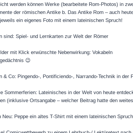
eicht werden können Werke (bearbeitete Rom-Photos) in zwe
mente der römischen Antike b. Das Antike Rom – auch heute
jeweils ein eigenes Foto mit einem lateinischen Spruch!
en sind: Spiel- und Lernkarten zur Welt der Römer
der mit Klick erwünschte Nebenwirkung: Vokabeln
tgedächtnis 😉
 & Co: Pingendo-, Pontificiendo-, Narrando-Technik in der 
die Sommerferien: Lateinisches in der Welt von heute entdec
ten (inklusive Ortsangabe – welcher Beitrag hatte den weit
 Neu: Peppe ein altes T-Shirt mit einem lateinischen Spruch
nce! Comicwettbewerb zu einem Lehrbuch-/ Lektüretext nach