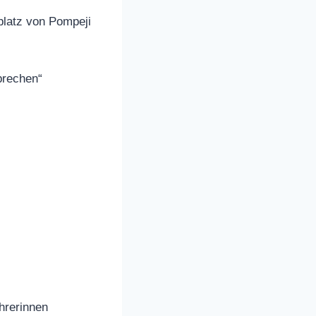
platz von Pompeji
brechen“
hrerinnen