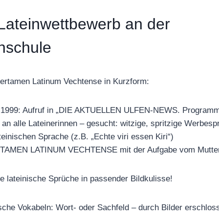
Lateinwettbewerb an der
nschule
Certamen Latinum Vechtense in Kurzform:
st 1999: Aufruf in „DIE AKTUELLEN ULFEN-NEWS. Program
 an alle Lateinerinnen – gesucht: witzige, spritzige Werbesp
einischen Sprache (z.B. „Echte viri essen Kiri“)
RTAMEN LATINUM VECHTENSE mit der Aufgabe vom Mutter-
e lateinische Sprüche in passender Bildkulisse!
sche Vokabeln: Wort- oder Sachfeld – durch Bilder erschlos