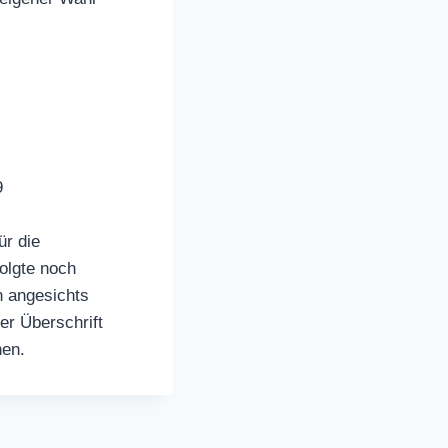
9
ür die
folgte noch
n angesichts
er Überschrift
nen.