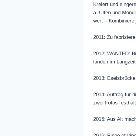
Kreiert und einger
a. Ulfen und Monu
wert – Kombiniere 
2011: Zu fabrizier
2012: WANTED: Bil
landen im Langzei
2013: Eselsbrücken
2014: Auftrag für 
zwei Fotos festhal
2015: Aus Alt mach
2016: Pinge et vi