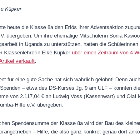
ke Küpker
te heute die Klasse 8a den Erlös ihrer Adventsaktion zugun
V. übergeben. Um ihre ehemalige Mitschülerin Sonia Kawooy
gsarbeit in Uganda zu unterstützen, hatten die Schülerinne
r Klassenlehrerin Elke Küpker
über einen Zeitraum von 4 
rtikel verkauft
.
 für eine gute Sache hat sich wahrlich gelohnt! Denn auch
r Spenden – etwa des DS-Kurses Jg. 9 am ULF – konnten die
umme von 2.117,04 € an Ludwig Voss (Kassenwart) und Olaf 
umba-Hilfe e.V. übergeben.
lichen Spendensumme der Klasse 8a wird der Bau des klein
orangetrieben – Hilfe, die also ganz konkret genau dort ank