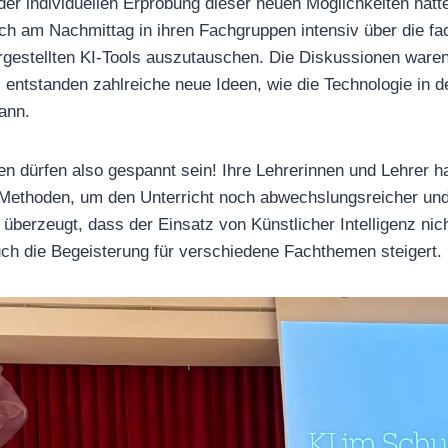
er individuellen Erprobung dieser neuen Möglichkeiten hatte
ich am Nachmittag in ihren Fachgruppen intensiv über die fa
gestellten KI-Tools auszutauschen. Die Diskussionen waren
s entstanden zahlreiche neue Ideen, wie die Technologie in d
kann.
n dürfen also gespannt sein! Ihre Lehrerinnen und Lehrer h
Methoden, um den Unterricht noch abwechslungsreicher und 
d überzeugt, dass der Einsatz von Künstlicher Intelligenz nic
uch die Begeisterung für verschiedene Fachthemen steigert.