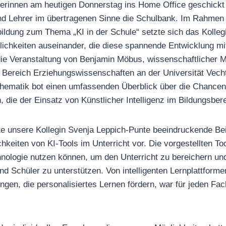
erinnen am heutigen Donnerstag ins Home Office geschickt
und Lehrer im übertragenen Sinne die Schulbank. Im Rahmen 
bildung zum Thema „KI in der Schule“ setzte sich das Kolle
ichkeiten auseinander, die diese spannende Entwicklung mit
die Veranstaltung von Benjamin Möbus, wissenschaftlicher M
 Bereich Erziehungswissenschaften an der Universität Vech
 Thematik bot einen umfassenden Überblick über die Chance
 die der Einsatz von Künstlicher Intelligenz im Bildungsberei
te unsere Kollegin Svenja Leppich-Punte beeindruckende Beis
eiten von KI-Tools im Unterricht vor. Die vorgestellten Too
hnologie nutzen können, um den Unterricht zu bereichern u
nd Schüler zu unterstützen. Von intelligenten Lernplattforme
gen, die personalisiertes Lernen fördern, war für jeden Fa