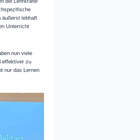
n die Lehrkräfte
chspezifische
 äußerst lebhaft
en Unterricht
aben nun viele
effektiver zu
ht nur das Lernen